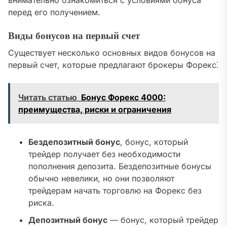
внимательно ознакомиться с условиями бонуса
перед его получением.
Виды бонусов на первый счет
Существует несколько основных видов бонусов на
первый счет, которые предлагают брокеры Форекс⁚
Читать статью
Бонус Форекс 4000:
преимущества, риски и ограничения
Бездепозитный бонус
, бонус, который
трейдер получает без необходимости
пополнения депозита. Бездепозитные бонусы
обычно невелики, но они позволяют
трейдерам начать торговлю на Форекс без
риска.
Депозитный бонус
— бонус, который трейдер