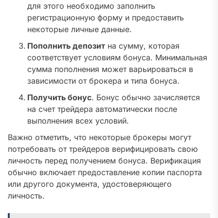
для этого необходимо заполнить
регистрационную форму и предоставить
некоторые личные данные.
Пополнить депозит
на сумму, которая
соответствует условиям бонуса. Минимальная
сумма пополнения может варьироваться в
зависимости от брокера и типа бонуса.
Получить бонус
. Бонус обычно зачисляется
на счет трейдера автоматически после
выполнения всех условий.
Важно отметить, что некоторые брокеры могут
потребовать от трейдеров верифицировать свою
личность перед получением бонуса. Верификация
обычно включает предоставление копии паспорта
или другого документа, удостоверяющего
личность.