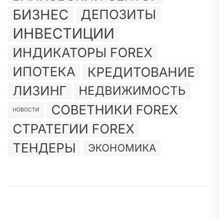
БИЗНЕС
ДЕПОЗИТЫ
ИНВЕСТИЦИИ
ИНДИКАТОРЫ FOREX
ИПОТЕКА
КРЕДИТОВАНИЕ
ЛИЗИНГ
НЕДВИЖИМОСТЬ
СОВЕТНИКИ FOREX
НОВОСТИ
СТРАТЕГИИ FOREX
ТЕНДЕРЫ
ЭКОНОМИКА