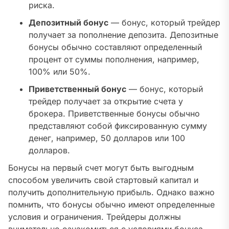
риска.
Депозитный бонус
— бонус, который трейдер
получает за пополнение депозита. Депозитные
бонусы обычно составляют определенный
процент от суммы пополнения, например,
100% или 50%.
Приветственный бонус
— бонус, который
трейдер получает за открытие счета у
брокера. Приветственные бонусы обычно
представляют собой фиксированную сумму
денег, например, 50 долларов или 100
долларов.
Бонусы на первый счет могут быть выгодным
способом увеличить свой стартовый капитал и
получить дополнительную прибыль. Однако важно
помнить, что бонусы обычно имеют определенные
условия и ограничения. Трейдеры должны