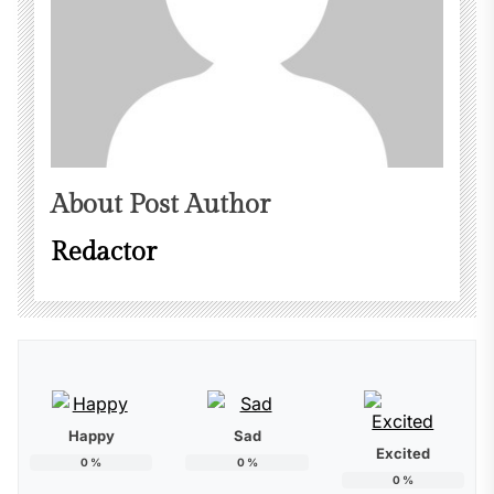
About Post Author
Redactor
Happy
Sad
Excited
0
%
0
%
0
%