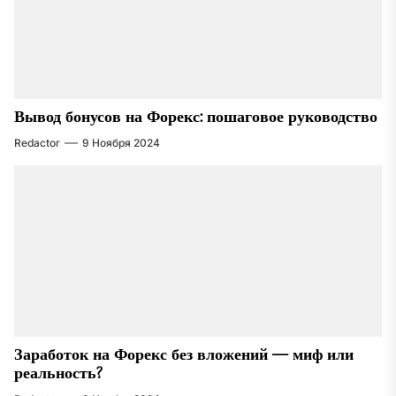
Вывод бонусов на Форекс: пошаговое руководство
Redactor
9 Ноября 2024
Заработок на Форекс без вложений — миф или
реальность?