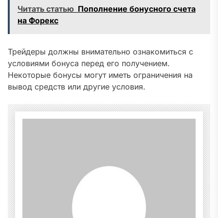
Читать статью
Пополнение бонусного счета
на Форекс
Трейдеры должны внимательно ознакомиться с
условиями бонуса перед его получением.
Некоторые бонусы могут иметь ограничения на
вывод средств или другие условия.