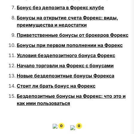
Бонус без депозита в Форекс клубе
Бонусы на открытие счета Форекс: виды,
преимущества и недостатки
Приветственные бонусы от брокеров Форекс
Бонусы при первом пополнении на Форекс
Условия бездепозитного бонуса Форекс
Начало торговли на Форекс с бонусами
Новые бездепозитные бонусы Форекса
Стоит ли брать бонус на Форекс
Бездепозитные бонусы на Форекс: что это и
как ими пользоваться
0
0