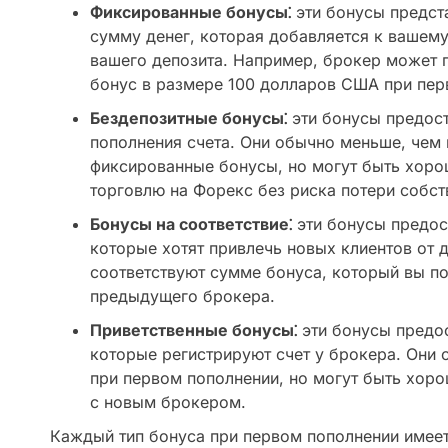
Фиксированные бонусы⁚
эти бонусы предст
сумму денег, которая добавляется к вашем
вашего депозита. Например, брокер может
бонус в размере 100 долларов США при пер
Бездепозитные бонусы⁚
эти бонусы предос
пополнения счета. Они обычно меньше, чем
фиксированные бонусы, но могут быть хор
торговлю на Форекс без риска потери собст
Бонусы на соответствие⁚
эти бонусы предос
которые хотят привлечь новых клиентов от 
соответствуют сумме бонуса, который вы по
предыдущего брокера.
Приветственные бонусы⁚
эти бонусы предо
которые регистрируют счет у брокера. Они
при первом пополнении, но могут быть хор
с новым брокером.
Каждый тип бонуса при первом пополнении имее