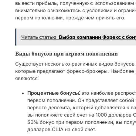
вывести прибыль, полученную с использованием 
внимательно ознакомьтесь с условиями и ограни
первом пополнении, прежде чем принять его.
Читать статью
Выбор компании Форекс с бо
Виды бонусов при первом пополнении
Существует несколько различных видов бонусов 
которые предлагают форекс-брокеры. Наиболее
являются⁚
Процентные бонусы⁚
это наиболее распрос
первом пополнении. Он представляет собой
первого депозита, который добавляется к в
вы пополняете свой счет на 1000 долларов 
50% бонус при первом пополнении, вы полу
долларов США на свой счет.