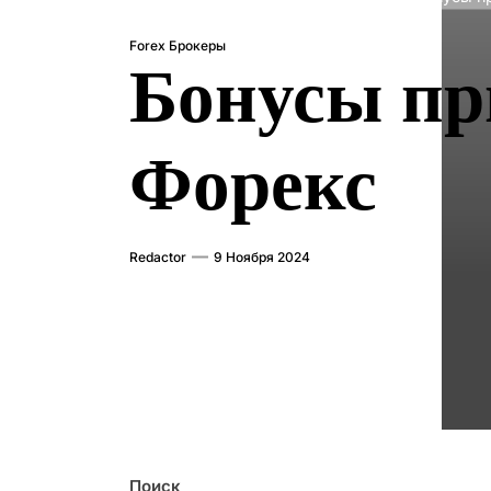
Forex Брокеры
Бонусы пр
Форекс
Redactor
9 Ноября 2024
Поиск