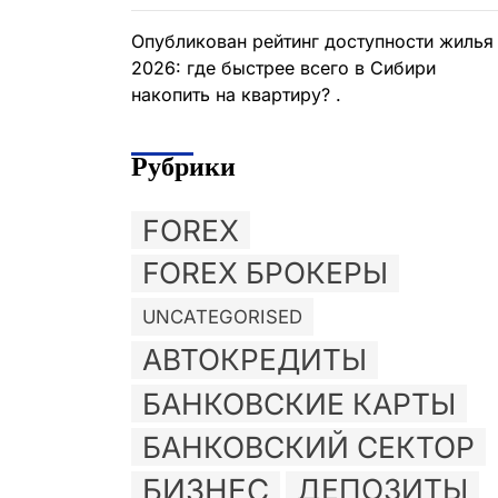
Опубликован рейтинг доступности жилья
2026: где быстрее всего в Сибири
накопить на квартиру? .
Рубрики
FOREX
FOREX БРОКЕРЫ
UNCATEGORISED
АВТОКРЕДИТЫ
БАНКОВСКИЕ КАРТЫ
БАНКОВСКИЙ СЕКТОР
БИЗНЕС
ДЕПОЗИТЫ