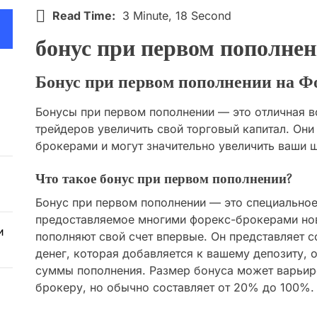
Read Time:
3 Minute, 18 Second
бонус при первом пополне
Бонус при первом пополнении на Ф
Бонусы при первом пополнении — это отличная 
трейдеров увеличить свой торговый капитал. Он
брокерами и могут значительно увеличить ваши 
Что такое бонус при первом пополнении?
Бонус при первом пополнении — это специально
предоставляемое многими форекс-брокерами но
и
пополняют свой счет впервые. Он представляет 
денег, которая добавляется к вашему депозиту, 
суммы пополнения. Размер бонуса может варьир
брокеру, но обычно составляет от 20% до 100%.