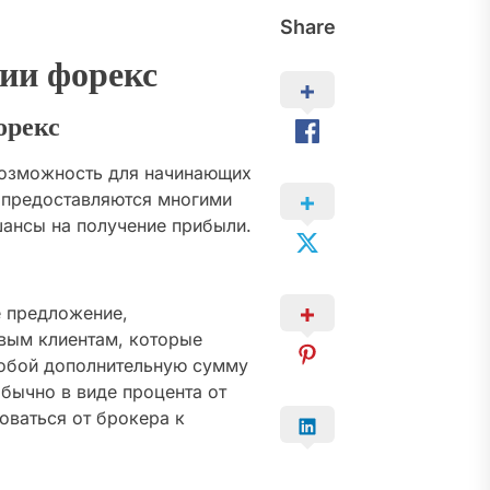
Share
нии форекс
орекс
возможность для начинающих
и предоставляются многими
шансы на получение прибыли.
е предложение,
вым клиентам, которые
собой дополнительную сумму
обычно в виде процента от
оваться от брокера к