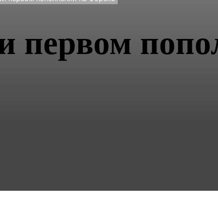
и первом попо