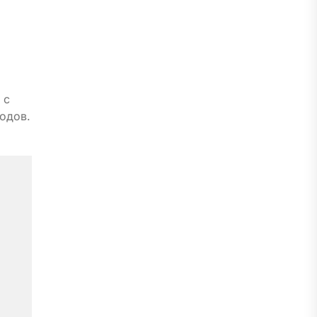
 с
одов.