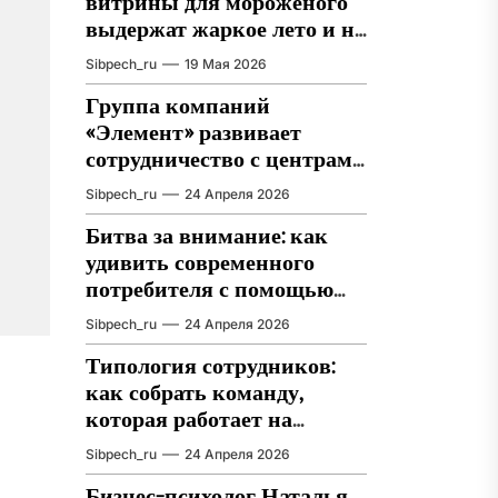
витрины для мороженого
выдержат жаркое лето и не
подведут в сезон
Sibpech_ru
19 Мая 2026
Группа компаний
«Элемент» развивает
сотрудничество с центрами
разработки в области
Sibpech_ru
24 Апреля 2026
микроэлектроники
Битва за внимание: как
удивить современного
потребителя с помощью
цифровых технологий
Sibpech_ru
24 Апреля 2026
Типология сотрудников:
как собрать команду,
которая работает на
результат
Sibpech_ru
24 Апреля 2026
Бизнес-психолог Наталья