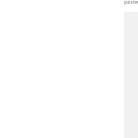
разли
реше