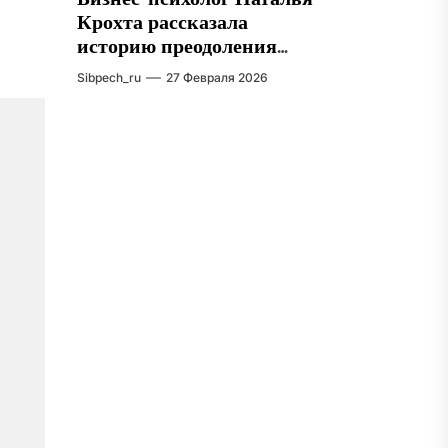
Крохта рассказала
историю преодоления
внутренних барьеров в
Sibpech_ru
27 Февраля 2026
бизнесе