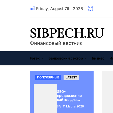
Перейти
Friday, August 7th, 2026
к
содержимому
SIBPECH.RU
Финансовый вестник
Forex
Банковский сектор
Бизнес
И
ПОПУЛЯРНЫЕ
LATEST
SEO-
продвижение
сайтов для
бизнеса: с чего
11 Марта 2026
начать