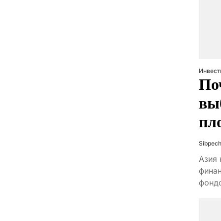
Инвест
По
вы
пл
Sibpech
Азия 
финан
фондо