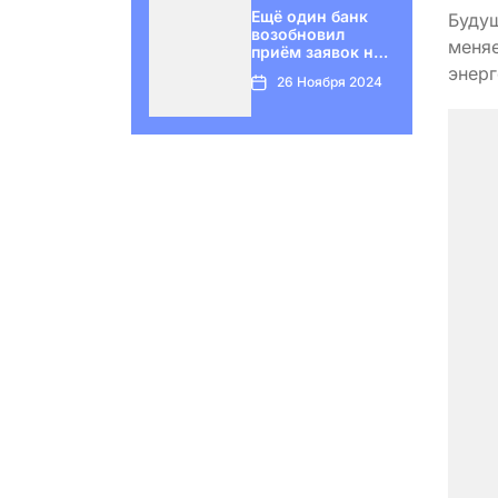
Ещё один банк
Будущ
возобновил
меняе
приём заявок на
семейную
энерг
26 Ноября 2024
ипотеку.
динам