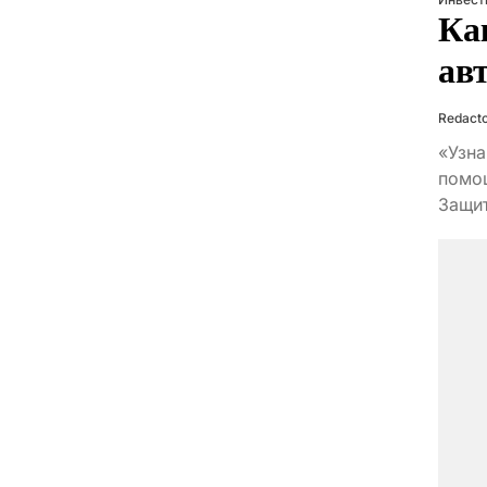
Ка
ав
Redact
«Узна
помощ
Защит