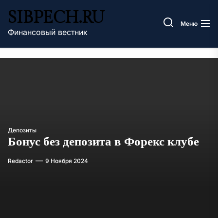
Перейти
SIBPECH.RU
к
Меню
содержимому
Финансовый вестник
Депозиты
Бонус без депозита в Форекс клубе
Redactor
9 Ноября 2024