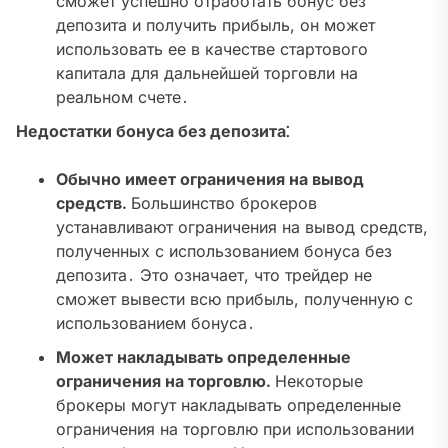
сможет успешно отработать бонус без
депозита и получить прибыль, он может
использовать ее в качестве стартового
капитала для дальнейшей торговли на
реальном счете․
Недостатки бонуса без депозита⁚
Обычно имеет ограничения на вывод
средств․
Большинство брокеров
устанавливают ограничения на вывод средств,
полученных с использованием бонуса без
депозита․ Это означает, что трейдер не
сможет вывести всю прибыль, полученную с
использованием бонуса․
Может накладывать определенные
ограничения на торговлю․
Некоторые
брокеры могут накладывать определенные
ограничения на торговлю при использовании