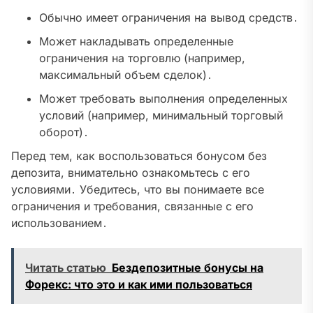
Обычно имеет ограничения на вывод средств․
Может накладывать определенные
ограничения на торговлю (например,
максимальный объем сделок)․
Может требовать выполнения определенных
условий (например, минимальный торговый
оборот)․
Перед тем, как воспользоваться бонусом без
депозита, внимательно ознакомьтесь с его
условиями․ Убедитесь, что вы понимаете все
ограничения и требования, связанные с его
использованием․
Читать статью
Бездепозитные бонусы на
Форекс: что это и как ими пользоваться