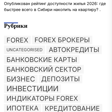
Опубликован рейтинг доступности жилья 2026: где
быстрее всего в Сибири накопить на квартиру? .
Рубрики
FOREX
FOREX БРОКЕРЫ
АВТОКРЕДИТЫ
UNCATEGORISED
БАНКОВСКИЕ КАРТЫ
БАНКОВСКИЙ СЕКТОР
БИЗНЕС
ДЕПОЗИТЫ
ИНВЕСТИЦИИ
ИНДИКАТОРЫ FOREX
ИПОТЕКА
КРЕДИТОВАНИЕ