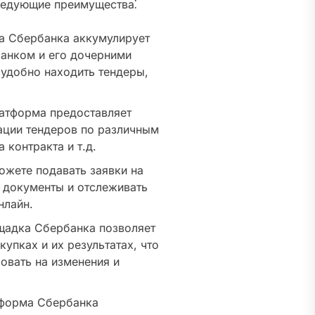
ледующие преимущества⁚
 Сбербанка аккумулирует
анком и его дочерними
 удобно находить тендеры,
атформа предоставляет
ации тендеров по различным
 контракта и т.д.
жете подавать заявки на
е документы и отслеживать
нлайн.
адка Сбербанка позволяет
упках и их результатах, что
овать на изменения и
форма Сбербанка