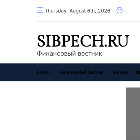
Перейти
Thursday, August 6th, 2026
к
содержимому
SIBPECH.RU
Финансовый вестник
Forex
Банковский сектор
Бизнес
И