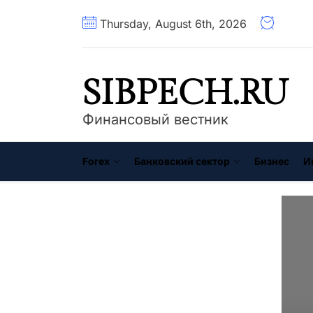
Перейти
Thursday, August 6th, 2026
к
содержимому
SIBPECH.RU
Финансовый вестник
Forex
Банковский сектор
Бизнес
И