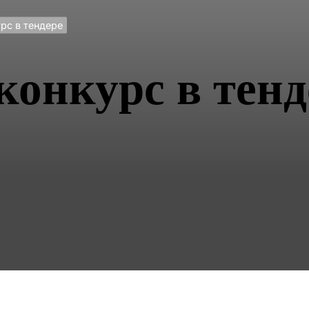
рс в тендере
конкурс в тенд