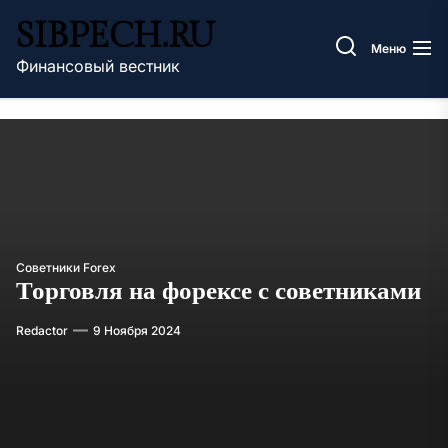
Перейти
SIBPECH.RU
к
Меню
содержимому
Финансовый вестник
Советники Forex
Торговля на форексе с советниками
Redactor
9 Ноября 2024