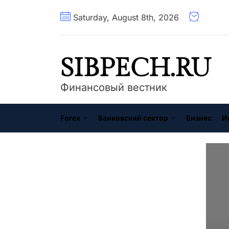
Перейти
Saturday, August 8th, 2026
к
содержимому
SIBPECH.RU
Финансовый вестник
Forex
Банковский сектор
Бизнес
И