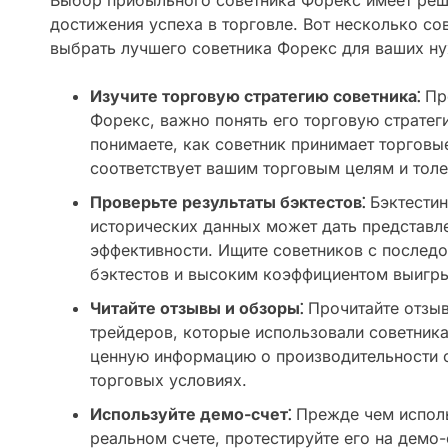
Выбор прибыльного советника Форекс имеет ре
достижения успеха в торговле. Вот несколько со
выбрать лучшего советника Форекс для ваших ну
Изучите торговую стратегию советника⁚
Пре
Форекс, важно понять его торговую стратеги
понимаете, как советник принимает торговые
соответствует вашим торговым целям и толе
Проверьте результаты бэктестов⁚
Бэктестин
исторических данных может дать представле
эффективности. Ищите советников с послед
бэктестов и высоким коэффициентом выигр
Читайте отзывы и обзоры⁚
Прочитайте отзыв
трейдеров, которые использовали советник
ценную информацию о производительности с
торговых условиях.
Используйте демо-счет⁚
Прежде чем исполь
реальном счете, протестируйте его на демо-