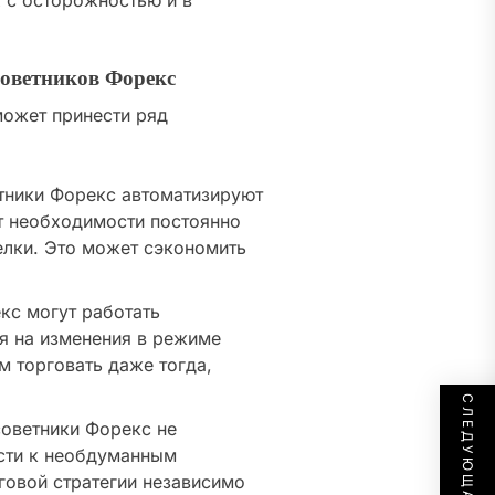
х с осторожностью и в
оветников Форекс
ожет принести ряд
ники Форекс автоматизируют
т необходимости постоянно
елки. Это может сэкономить
с могут работать
я на изменения в режиме
м торговать даже тогда,
оветники Форекс не
сти к необдуманным
говой стратегии независимо