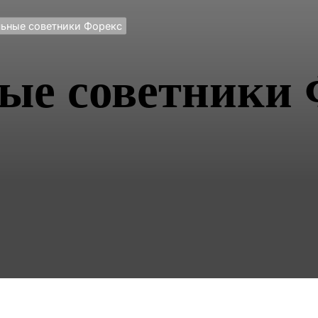
ьные советники Форекс
е советники 