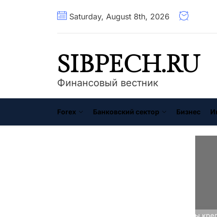
Перейти
Saturday, August 8th, 2026
к
содержимому
SIBPECH.RU
Финансовый вестник
Forex
Банковский сектор
Бизнес
И
Главная
Кредитование
Виды кред