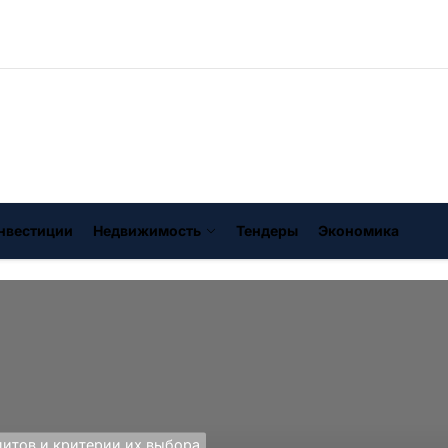
нвестиции
Недвижимость
Тендеры
Экономика
итов и критерии их выбора