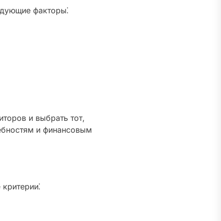
едующие факторы⁚
торов и выбрать тот,
ебностям и финансовым
 критерии⁚