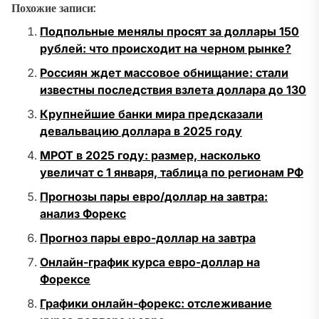
Похожие записи:
Подпольные менялы просят за доллары 150
рублей: что происходит на черном рынке?
Россиян ждет массовое обнищание: стали
известны последствия взлета доллара до 130
Крупнейшие банки мира предсказали
девальвацию доллара в 2025 году
МРОТ в 2025 году: размер, насколько
увеличат с 1 января, таблица по регионам РФ
Прогнозы пары евро/доллар на завтра:
анализ Форекс
Прогноз пары евро-доллар на завтра
Онлайн-график курса евро-доллар на
Форексе
Графики онлайн-форекс: отслеживание