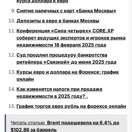
курса доллара к евро
Снятие наличных с карт «Банка Москвы»
Депозиты в евро в банках Москвы
Конференция «Сила четырех» CORE.XP
соберет ведущих экспертов и игроков рынка
недвижимости 18 февраля 2025 года
Суд продлил процедуру банкротства
ритейлера «Связной» до июня 2025 года
Курсы евро и доллара на Форексе: график
онлайн
Как изменятся налоги при продаже
недвижимости в 2025 году? .
График торгов евро рубль на форексе онлайн
Читать статью
Brent подешевела на 6,4% до
$102,86 за баррель