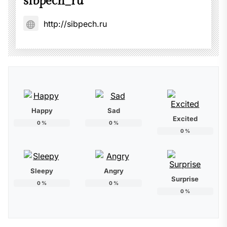
sibpech_ru
http://sibpech.ru
Happy
Sad
Excited
0
%
0
%
0
%
Sleepy
Angry
Surprise
0
%
0
%
0
%