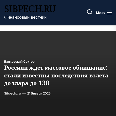
Перейти
SIBPECH.RU
к
Меню
содержимому
Финансовый вестник
Банковский Сектор
Россиян ждет массовое обнищание:
стали известны последствия взлета
доллара до 130
Sibpech_ru
21 Января 2025