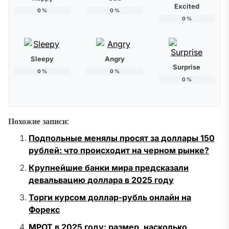
Excited
0
%
0
%
0
%
Sleepy
Angry
Surprise
0
%
0
%
0
%
Похожие записи:
Подпольные менялы просят за доллары 150
рублей: что происходит на черном рынке?
Крупнейшие банки мира предсказали
девальвацию доллара в 2025 году
Торги курсом доллар-рубль онлайн на
Форекс
МРОТ в 2025 году: размер, насколько