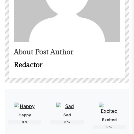
About Post Author
Redactor
Happy
Sad
Excited
0
%
0
%
0
%