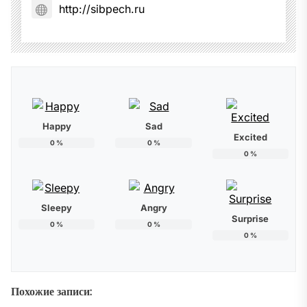
http://sibpech.ru
Happy
Sad
Excited
0
%
0
%
0
%
Sleepy
Angry
Surprise
0
%
0
%
0
%
Похожие записи: