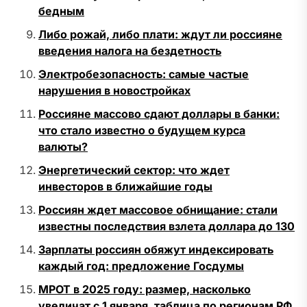
бедным
Либо рожай, либо плати: ждут ли россияне
введения налога на бездетность
Электробезопасность: самые частые
нарушения в новостройках
Россияне массово сдают доллары в банки:
что стало известно о будущем курса
валюты?
Энергетический сектор: что ждет
инвесторов в ближайшие годы
Россиян ждет массовое обнищание: стали
известны последствия взлета доллара до 130
Зарплаты россиян обяжут индексировать
каждый год: предложение Госдумы
МРОТ в 2025 году: размер, насколько
увеличат с 1 января, таблица по регионам РФ