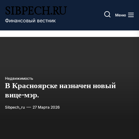
Перейти
SIBPECH.RU
к
Меню
содержимому
Финансовый вестник
Недвижимость
В Красноярске назначен новый
вице-мэр.
Sibpech_ru
27 Марта 2026