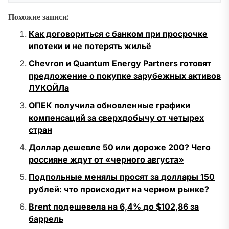
Похожие записи:
Как договориться с банком при просрочке
ипотеки и не потерять жильё
Chevron и Quantum Energy Partners готовят
предложение о покупке зарубежных активов
ЛУКОЙЛа
ОПЕК получила обновленные графики
компенсаций за сверхдобычу от четырех
стран
Доллар дешевле 50 или дороже 200? Чего
россияне ждут от «черного августа»
Подпольные менялы просят за доллары 150
рублей: что происходит на черном рынке?
Brent подешевела на 6,4% до $102,86 за
баррель