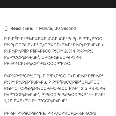
Read Time:
1 Minute, 30 Second
Р Р¡РЁР РºР¾Р¼Р¼РµССРµСРºРёРµ Р·Р°Р¿Р°СС
Р½РµССРё Р½Р° Р¿СР¾СР»Р¾Р¹ Р½РµР´РµР»Рµ
Р¿Р¾Р½РёР·РёР»РёСС Р½Р° 2,314 Р¼Р»Р½
Р±Р°ССРµР»РµР¹, СР¾Р¾Р±СРёР»Р¾
РРёР½СР½РµСР³Р¾ СССР°Р½С.
Р¢Р¾Р²Р°СР½СРµ Р·Р°Р¿Р°СС Р±РµР½Р·РёР½Р°
Р½Р° Р½РµР´РµР»Рµ, Р·Р°Р²РµССРёР²СРµР¹СС 1
Р¼Р°С, СР¼РµР½ССРёР»РёСС Р½Р° 2,5 Р¼Р»Р½
Р±Р°ССРµР»РµР¹, Р´РёССРёР»Р»ССР¾Р² — Р½Р°
1,29 Р¼Р»Р½ Р±Р°ССРµР»РµР¹.
РР½Р°Р»РёСРёРºРё, Р¾Р¿СР¾СРµР½Р½СРµ