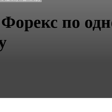
 Форекс по од
у