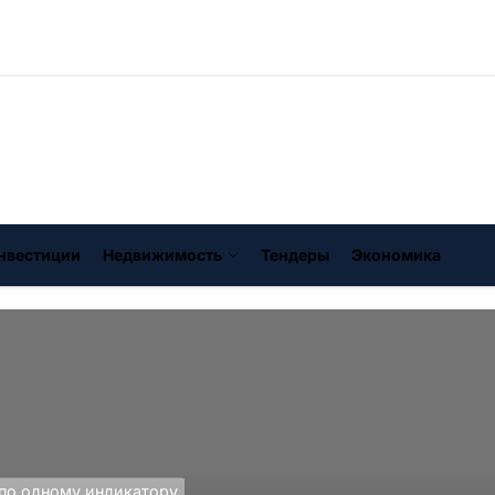
нвестиции
Недвижимость
Тендеры
Экономика
по одному индикатору