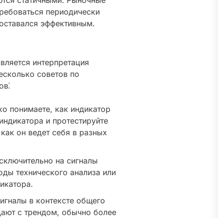
яются статичными. Рыночные
требоваться периодически
 оставался эффективным.
вляется интерпретация
несколько советов по
ов⁚
ко понимаете, как индикатор
индикатора и протестируйте
 как он ведет себя в разных
сключительно на сигналы
оды технического анализа или
икатора.
игналы в контексте общего
дают с трендом, обычно более