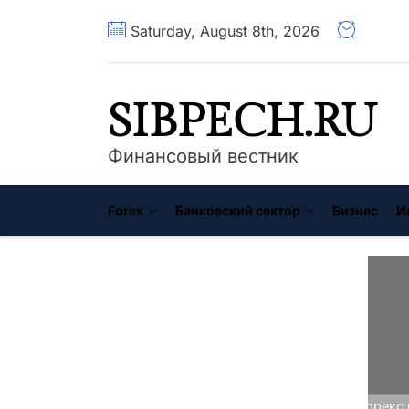
Перейти
Saturday, August 8th, 2026
к
содержимому
SIBPECH.RU
Финансовый вестник
Forex
Банковский сектор
Бизнес
И
Главная
Forex
Стратегия Форекс 