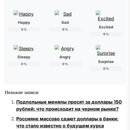
Happy
Sad
Excited
0
%
0
%
0
%
Sleepy
Angry
Surprise
0
%
0
%
0
%
Похожие записи:
Подпольные менялы просят за доллары 150
рублей: что происходит на черном рынке?
Россияне массово сдают доллары в банки:
что стало известно о будущем курса