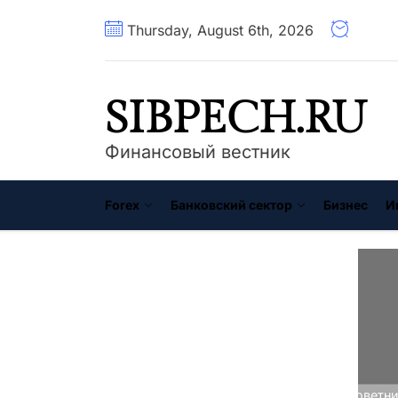
Перейти
Thursday, August 6th, 2026
к
содержимому
SIBPECH.RU
Финансовый вестник
Forex
Банковский сектор
Бизнес
И
Главная
Стратегии Forex
Советни