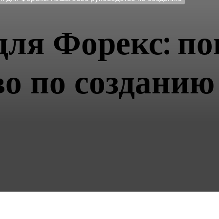
для Форекс: п
во по созданию