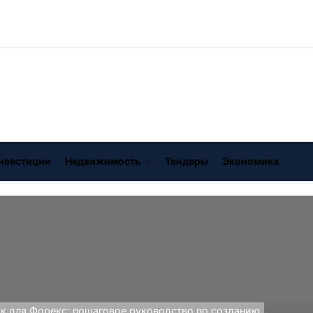
нвестиции
Недвижимость
Тендеры
Экономика
к для Форекс: пошаговое руководство по созданию