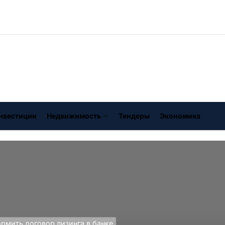
нвестиции
Недвижимость
Тендеры
Экономика
рмить договор лизинга в банке