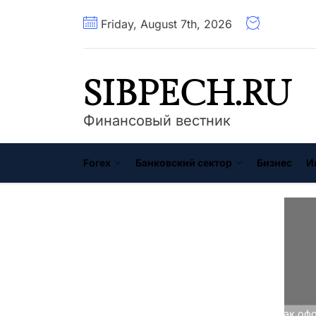
Перейти
Friday, August 7th, 2026
к
содержимому
SIBPECH.RU
Финансовый вестник
Forex
Банковский сектор
Бизнес
И
Главная
Советники Forex
Как офо