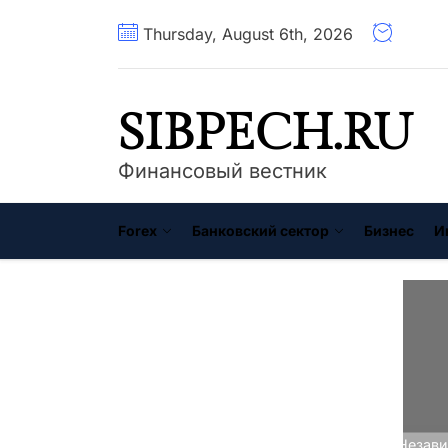
Перейти
Thursday, August 6th, 2026
к
содержимому
SIBPECH.RU
Финансовый вестник
Forex
Банковский сектор
Бизнес
И
Главная
Лизинг
Лизинг от Незав