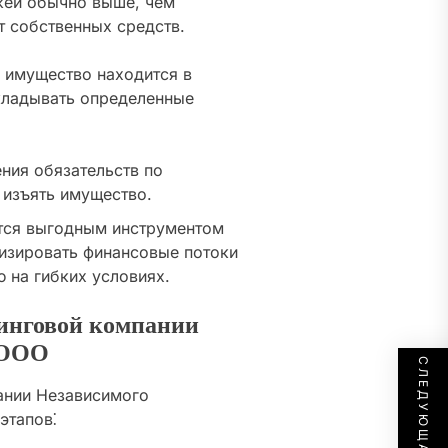
жей обычно выше, чем
т собственных средств.
 имущество находится в
акладывать определенные
ния обязательств по
 изъять имущество.
ется выгодным инструментом
изировать финансовые потоки
 на гибких условиях.
инговой компании
 ООО
ании Независимого
этапов⁚