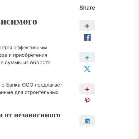
Share
висимого
ляется эффективным
ков и приобретения
ые суммы из оборота
го Банка ООО предлагает
анные для строительных
а от независимого