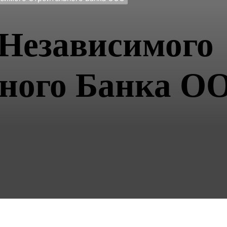
 Независимого
ного Банка О