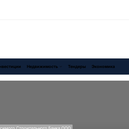
нвестиции
Недвижимость
Тендеры
Экономика
исимого Строительного Банка ООО