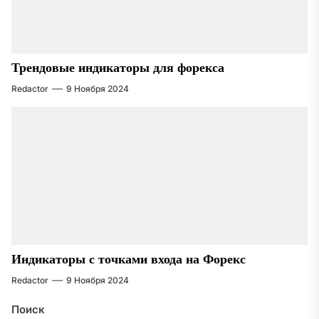
Трендовые индикаторы для форекса
Redactor
9 Ноября 2024
Индикаторы с точками входа на Форекс
Redactor
9 Ноября 2024
Поиск