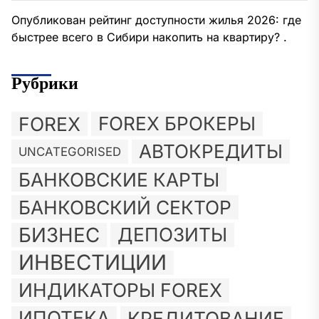
Опубликован рейтинг доступности жилья 2026: где
быстрее всего в Сибири накопить на квартиру? .
Рубрики
FOREX
FOREX БРОКЕРЫ
АВТОКРЕДИТЫ
UNCATEGORISED
БАНКОВСКИЕ КАРТЫ
БАНКОВСКИЙ СЕКТОР
БИЗНЕС
ДЕПОЗИТЫ
ИНВЕСТИЦИИ
ИНДИКАТОРЫ FOREX
ИПОТЕКА
КРЕДИТОВАНИЕ