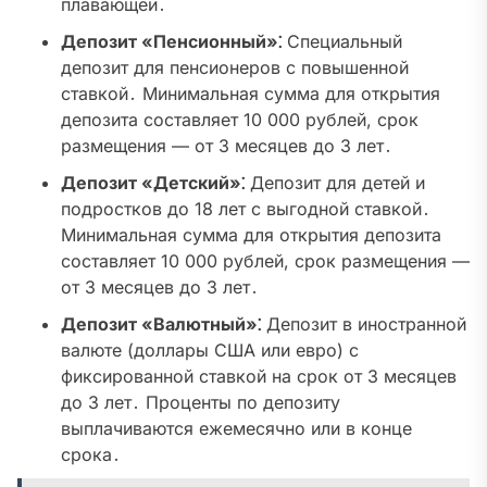
плавающей․
Депозит «Пенсионный»⁚
Специальный
депозит для пенсионеров с повышенной
ставкой․ Минимальная сумма для открытия
депозита составляет 10 000 рублей, срок
размещения — от 3 месяцев до 3 лет․
Депозит «Детский»⁚
Депозит для детей и
подростков до 18 лет с выгодной ставкой․
Минимальная сумма для открытия депозита
составляет 10 000 рублей, срок размещения —
от 3 месяцев до 3 лет․
Депозит «Валютный»⁚
Депозит в иностранной
валюте (доллары США или евро) с
фиксированной ставкой на срок от 3 месяцев
до 3 лет․ Проценты по депозиту
выплачиваются ежемесячно или в конце
срока․