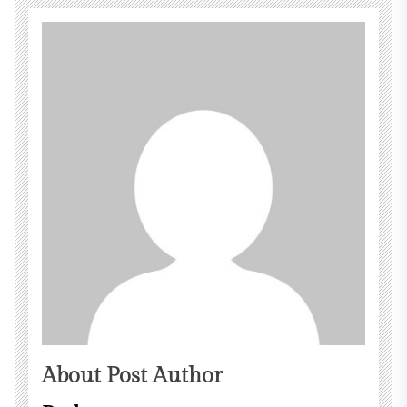
About Post Author