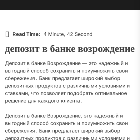
Read Time:
4 Minute, 42 Second
депозит в банке возрождение
Депозит в банке Возрождение — это надежный и
выгодный способ сохранить и приумножить свои
сбережения․ Банк предлагает широкий выбор
депозитных продуктов с различными условиями и
ставками, что позволяет подобрать оптимальное
решение для каждого клиента․
Депозит в банке Возрождение, это надежный и
выгодный способ сохранить и приумножить свои
сбережения․ Банк предлагает широкий выбор
депозитных продуктов с различными условиями и