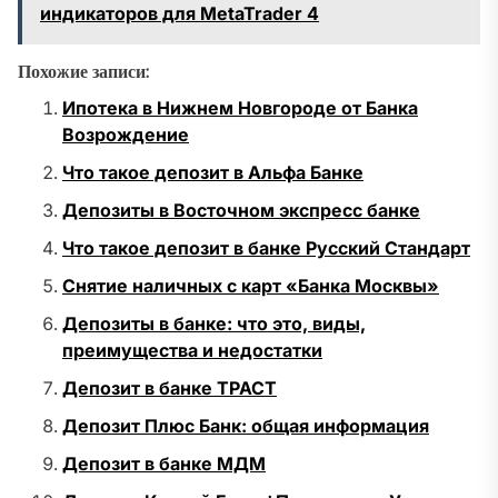
индикаторов для MetaTrader 4
Похожие записи:
Ипотека в Нижнем Новгороде от Банка
Возрождение
Что такое депозит в Альфа Банке
Депозиты в Восточном экспресс банке
Что такое депозит в банке Русский Стандарт
Снятие наличных с карт «Банка Москвы»
Депозиты в банке: что это, виды,
преимущества и недостатки
Депозит в банке ТРАСТ
Депозит Плюс Банк: общая информация
Депозит в банке МДМ