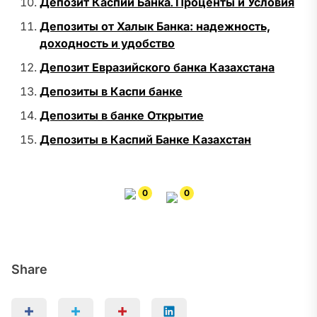
Депозит Каспий Банка⁚ Проценты и Условия
Депозиты от Халык Банка: надежность,
доходность и удобство
Депозит Евразийского банка Казахстана
Депозиты в Каспи банке
Депозиты в банке Открытие
Депозиты в Каспий Банке Казахстан
0
0
Share