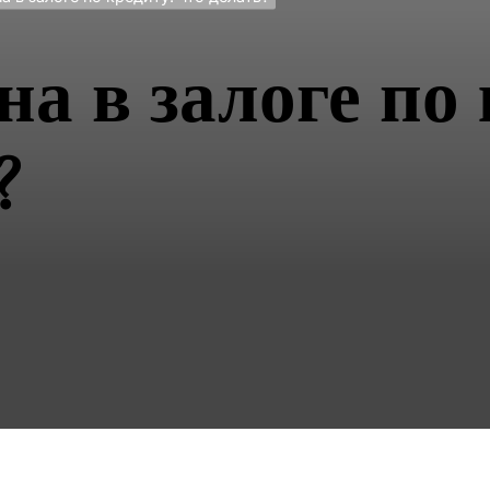
 в залоге по 
?