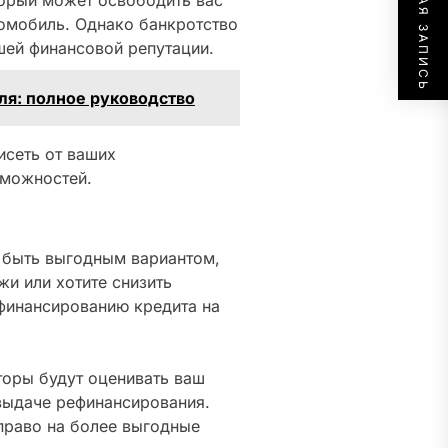
СЛЕДУЮЩАЯ ЗАПИСЬ
торый может освободить вас
томобиль. Однако банкротство
шей финансовой репутации.
ля: полное руководство
исеть от ваших
зможностей.
 быть выгодным вариантом,
жи или хотите снизить
ефинансированию кредита на
оры будут оценивать ваш
 выдаче рефинансирования.
право на более выгодные