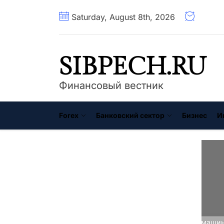
Перейти
Saturday, August 8th, 2026
к
содержимому
SIBPECH.RU
Финансовый вестник
Forex
Банковский сектор
Бизнес
И
Главная
Автокредиты
Моя машина