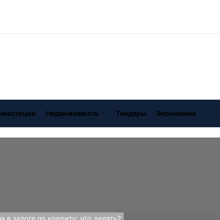
нвестиции
Недвижимость
Тендеры
Экономика
 в залоге по кредиту: что делать?