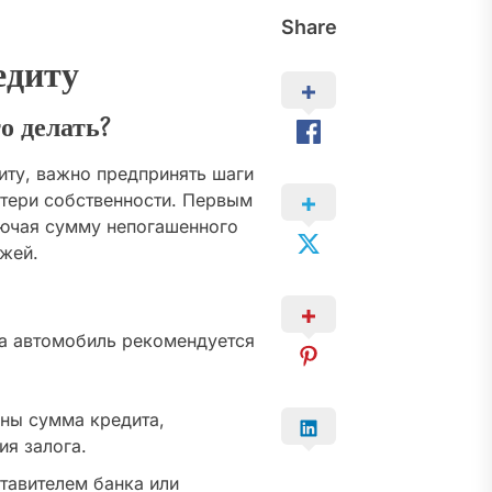
Share
едиту
о делать?
иту, важно предпринять шаги
отери собственности. Первым
лючая сумму непогашенного
ежей.
на автомобиль рекомендуется
ны сумма кредита,
ия залога.
тавителем банка или