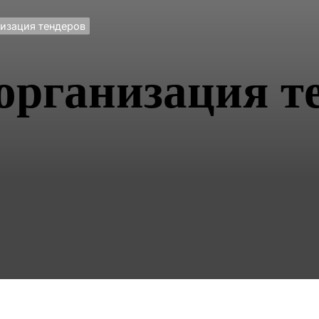
низация тендеров
 организация т