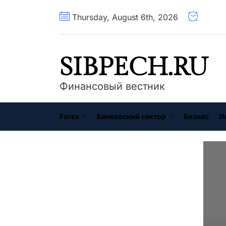
Перейти
Thursday, August 6th, 2026
к
содержимому
SIBPECH.RU
Финансовый вестник
Forex
Банковский сектор
Бизнес
И