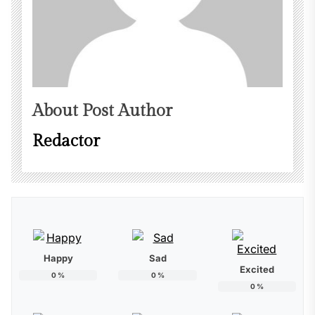
About Post Author
Redactor
Happy
Sad
Excited
0
%
0
%
0
%