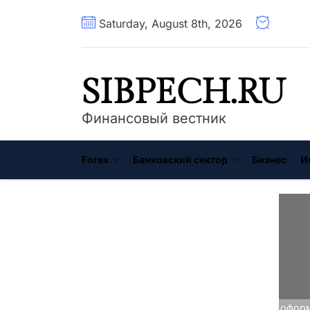
Перейти
Saturday, August 8th, 2026
к
содержимому
SIBPECH.RU
Финансовый вестник
Forex
Банковский сектор
Бизнес
И
Главная
Кредитование
Как оформ