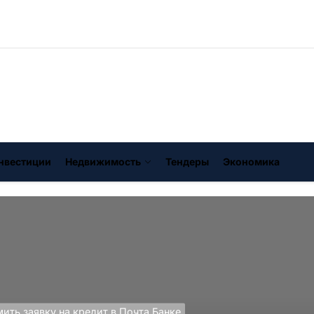
нвестиции
Недвижимость
Тендеры
Экономика
ить заявку на кредит в Почта Банке