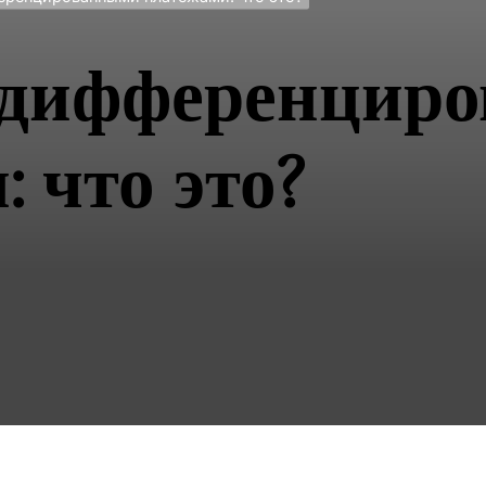
 дифференцир
 что это?