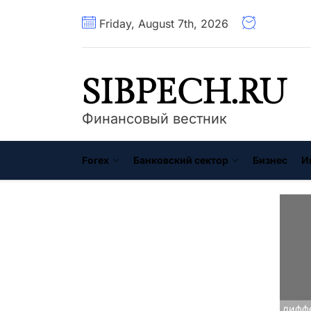
Перейти
Friday, August 7th, 2026
к
содержимому
SIBPECH.RU
Финансовый вестник
Forex
Банковский сектор
Бизнес
И
Главная
Ипотека
Ипотека с дифф