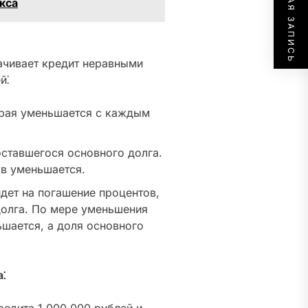
СЛЕДУЮЩАЯ ЗАПИСЬ
кса
чивает кредит неравными
й⁚
рая уменьшается с каждым
ставшегося основного долга.
в уменьшается.
идет на погашение процентов,
долга. По мере уменьшения
ьшается, а доля основного
⁚