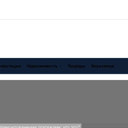
нвестиции
Недвижимость
Тендеры
Экономика
еренцированными платежами: что это?