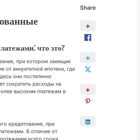
Share
рованные
атежами⁚ что это?
вания, при котором заемщик
е от аннуитетной ипотеки, где
здесь они постепенно
ет сократить расходы на
 более высоким платежам в
го кредитования, при
атежами. В отличие от
протяжении всего срока,