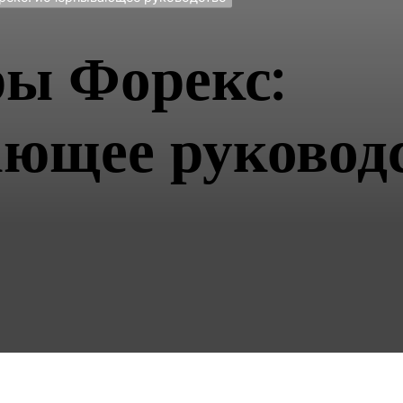
ы Форекс:
ющее руковод