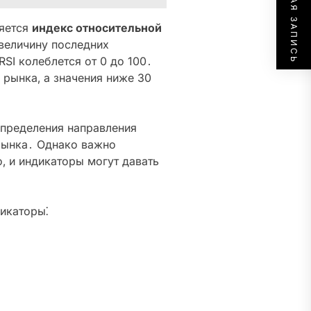
СЛЕДУЮЩАЯ ЗАПИСЬ
яется
индекс относительной
 величину последних
SI колеблется от 0 до 100․
 рынка‚ а значения ниже 30
определения направления
 рынка․ Однако важно
о‚ и индикаторы могут давать
икаторы⁚