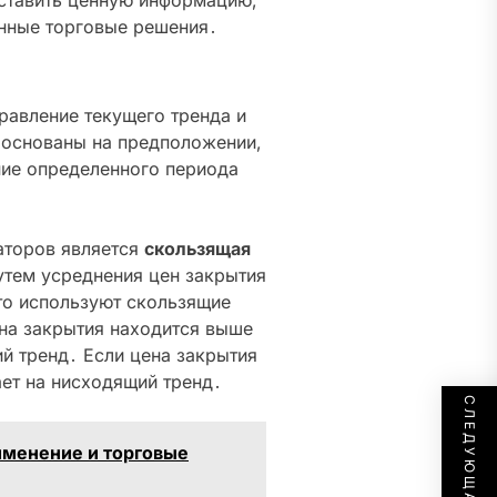
оставить ценную информацию‚
нные торговые решения․
равление текущего тренда и
 основаны на предположении‚
ние определенного периода
аторов является
скользящая
утем усреднения цен закрытия
то используют скользящие
ена закрытия находится выше
й тренд․ Если цена закрытия
ает на нисходящий тренд․
именение и торговые