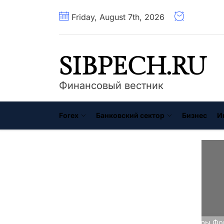
Перейти
Friday, August 7th, 2026
к
содержимому
SIBPECH.RU
Финансовый вестник
Forex
Банковский сектор
Бизнес
И
Главная
Ипотека
Индикаторы Фо