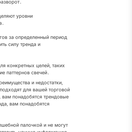
разворот․
деляют уровни
а․
гов за определенный период
ть силу тренда и
ля конкретных целей‚ таких
ие паттернов свечей․
реимущества и недостатки‚
 подходят для вашей торговой
у‚ вам понадобятся трендовые
нда‚ вам понадобятся
лшебной палочкой и не могут