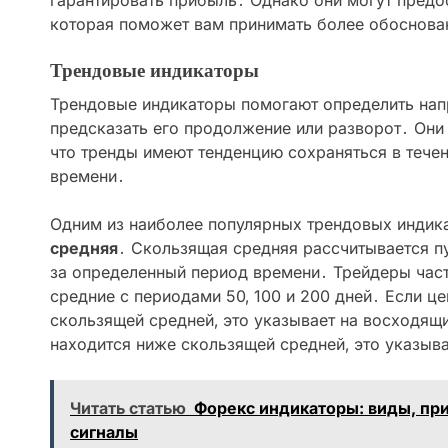
гарантировать прибыль․ Однако они могут пред
которая поможет вам принимать более обоснова
Трендовые индикаторы
Трендовые индикаторы помогают определить нап
предсказать его продолжение или разворот․ Они
что тренды имеют тенденцию сохраняться в тече
времени․
Одним из наиболее популярных трендовых индик
средняя
․ Скользящая средняя рассчитывается п
за определенный период времени․ Трейдеры час
средние с периодами 50‚ 100 и 200 дней․ Если ц
скользящей средней‚ это указывает на восходящи
находится ниже скользящей средней‚ это указыв
Читать статью
Форекс индикаторы: виды, пр
сигналы