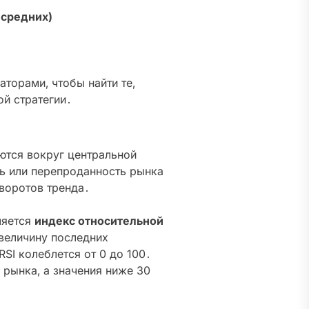
средних)
торами‚ чтобы найти те‚
ой стратегии․
ются вокруг центральной
ь или перепроданность рынка
зворотов тренда․
ляется
индекс относительной
 величину последних
SI колеблется от 0 до 100․
 рынка‚ а значения ниже 30