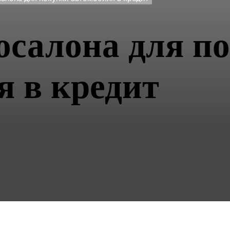
осалона для п
я в кредит