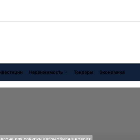
нвестиции
Недвижимость
Тендеры
Экономика
алона для покупки автомобиля в кредит