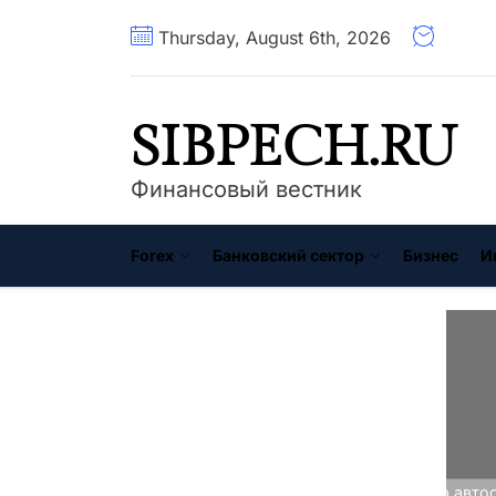
Перейти
Thursday, August 6th, 2026
к
содержимому
SIBPECH.RU
Финансовый вестник
Forex
Банковский сектор
Бизнес
И
Главная
Инвестиции
Выбор автос