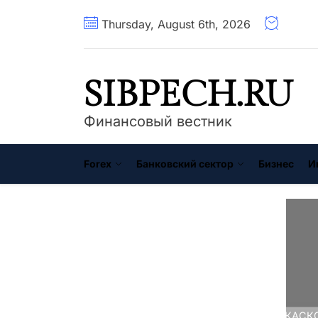
Перейти
Thursday, August 6th, 2026
к
содержимому
SIBPECH.RU
Финансовый вестник
Forex
Банковский сектор
Бизнес
И
Главная
Инвестиции
Все о КАСКО