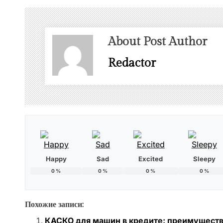
About Post Author
Redactor
Happy
Sad
Excited
Sleepy
0
%
0
%
0
%
0
%
Похожие записи:
КАСКО для машин в кредите: преимуществ