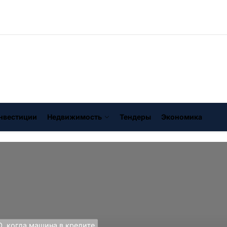
нвестиции
Недвижимость
Тендеры
Экономика
, когда машина в кредите