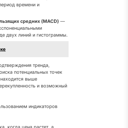
период времени и
льзящих средних (MACD)
—
экспоненциальными
де двух линий и гистограммы.
нке
одтверждения тренда,
оиска потенциальных точек
I находится выше
перекупленность и возможный
ользованием индикаторов
а, когда цена растет, а