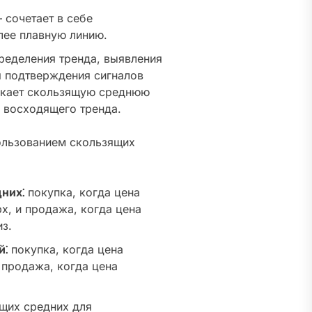
сочетает в себе
лее плавную линию.
ределения тренда, выявления
я подтверждения сигналов
секает скользящую среднюю
е восходящего тренда.
ользованием скользящих
них⁚
покупка, когда цена
х, и продажа, когда цена
з.
й⁚
покупка, когда цена
 продажа, когда цена
щих средних для