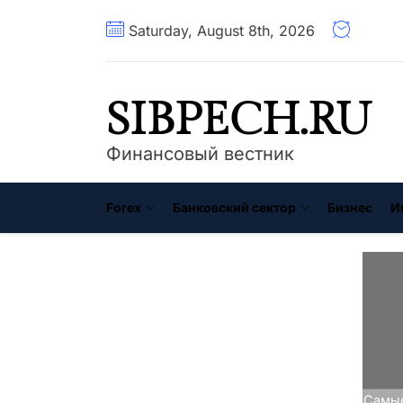
Перейти
Saturday, August 8th, 2026
к
содержимому
SIBPECH.RU
Финансовый вестник
Forex
Банковский сектор
Бизнес
И
Главная
Индикаторы Forex
Самые