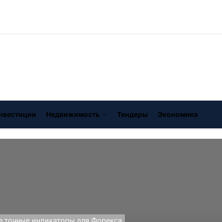
нвестиции
Недвижимость
Тендеры
Экономика
 точные индикаторы для Форекса