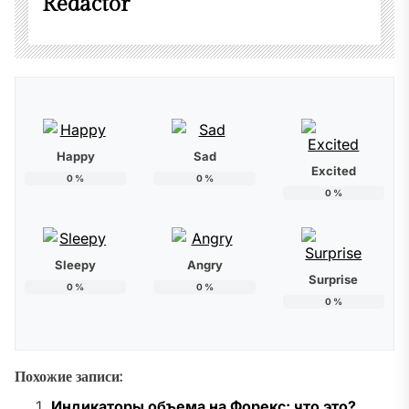
Redactor
Happy
Sad
Excited
0
%
0
%
0
%
Sleepy
Angry
Surprise
0
%
0
%
0
%
Похожие записи:
Индикаторы объема на Форекс: что это?