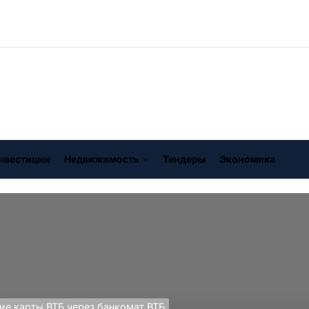
нвестиции
Недвижимость
Тендеры
Экономика
ие карты ВТБ через банкомат ВТБ