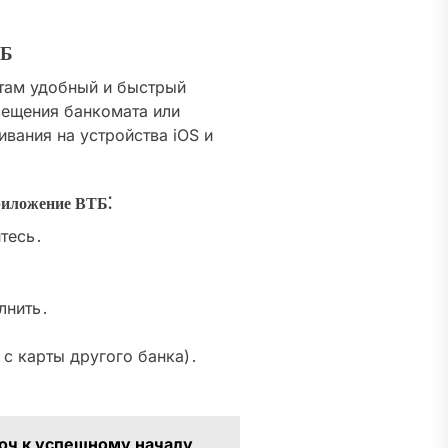
ТБ
там удобный и быстрый
сещения банкомата или
вания на устройства iOS и
риложение ВТБ⁚
тесь․
лнить․
 с карты другого банка)․
люч к успешному началу