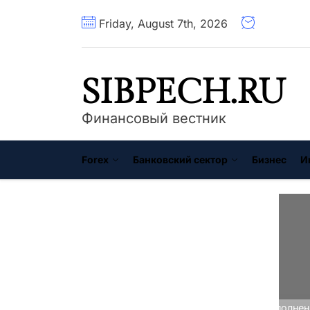
Перейти
Friday, August 7th, 2026
к
содержимому
SIBPECH.RU
Финансовый вестник
Forex
Банковский сектор
Бизнес
И
Главная
Forex брокеры
Пополнен