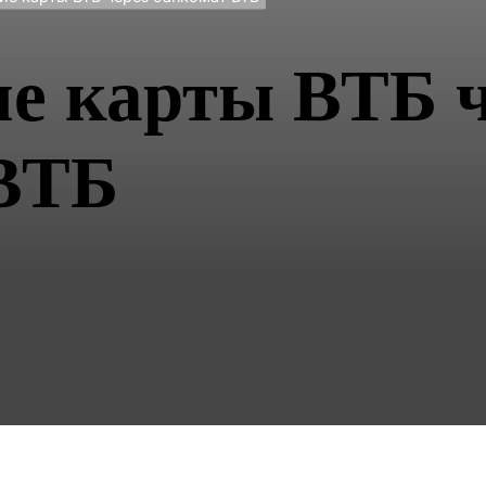
е карты ВТБ ч
ВТБ