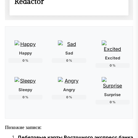
Redactor
Happy
Sad
Excited
0
%
0
%
0
%
Sleepy
Angry
Surprise
0
%
0
%
0
%
Похожие записи:
Дебетовые карты Восточного экспресс банка