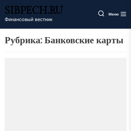
Перейти
SIBPECH.RU
к
Меню
содержимому
Финансовый вестник
Рубрика:
Банковские карты