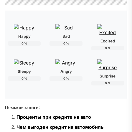
Happy
Sad
Excited
0
%
0
%
0
%
Sleepy
Angry
Surprise
0
%
0
%
0
%
Похожие записи:
Проценты при кредите на авто
Чем выгоден кредит на автомобиль