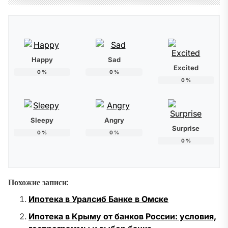
Happy
Sad
Excited
0
%
0
%
0
%
Sleepy
Angry
Surprise
0
%
0
%
0
%
Похожие записи:
Ипотека в Уралсиб Банке в Омске
Ипотека в Крыму от банков России: условия,