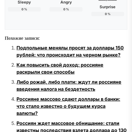
Sleepy
Angry
Surprise
0
%
0
%
0
%
Похожие записи:
Подпольные менялы просят за доллары 150
рублей: что происходит на черном рынке?
Как повысить свой доход: россияне
раскрыли свои способы
Либо рожай, либо плати: ждут ли россияне
введения налога на бездетность
Россияне массово сдают доллары в банки:
что стало известно о будущем курса
валюты?
Россиян ждет массовое обнищание: стали
известны последствия взлета доллара до 130